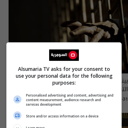
Alsumaria TV asks for your consent to
use your personal data for the following
بينها الإيهام بالغرق والكلاب.. تقرير أممي عن
purposes:
التعذيب بسجون إسرائيل
Personalised advertising and content, advertising and
10:24 | 2024-07-31
content measurement, audience research and
services development
Store and/or access information on a device
Learn more