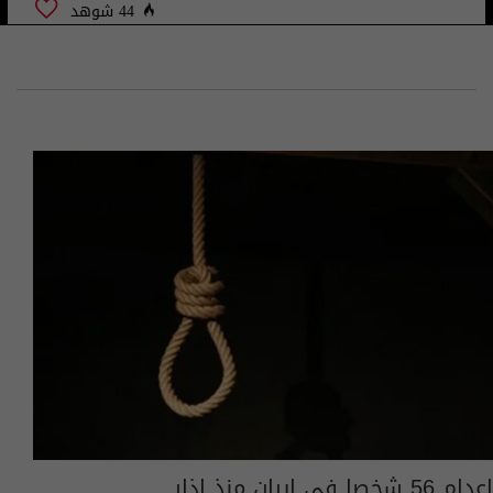
44 شوهد
إعدام 56 شخصا في إيران منذ اذار