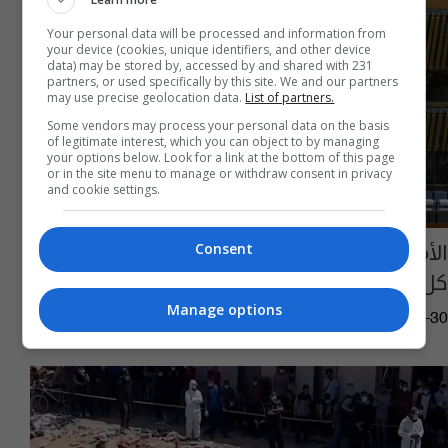
Your personal data will be processed and information from
your device (cookies, unique identifiers, and other device
data) may be stored by, accessed by and shared with 231
partners, or used specifically by this site. We and our partners
may use precise geolocation data.
List of partners.
Some vendors may process your personal data on the basis
of legitimate interest, which you can object to by managing
your options below. Look for a link at the bottom of this page
or in the site menu to manage or withdraw consent in privacy
and cookie settings.
الأمم المتحدة: على دول العالم إعادة النظر في
Consent
كل العلاقات مع إسرائيل
Manage options
09:23 | 2024-07-30