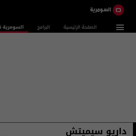
الصفحة الرئيسية
البرامج
السومرية ن
داريو سيميتش