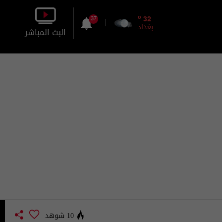
o
32
37
بغداد
البث المباشر
بالصورة
بالصوت
10 شوهد