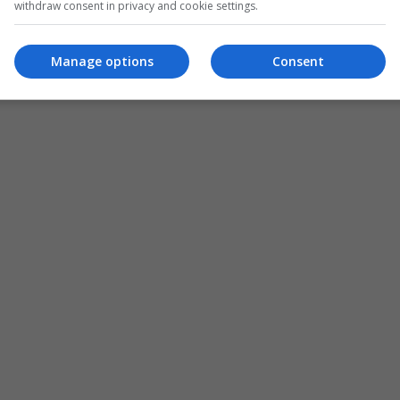
withdraw consent in privacy and cookie settings.
Manage options
Consent