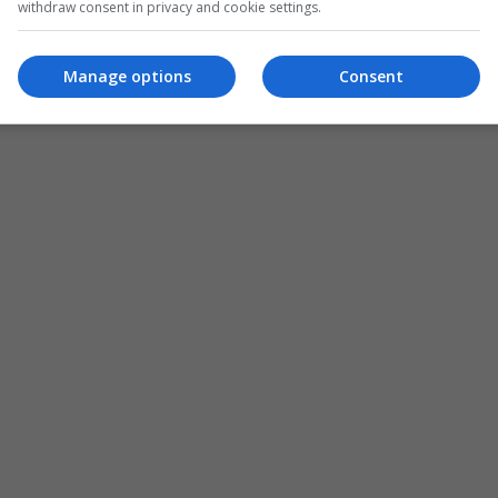
withdraw consent in privacy and cookie settings.
Manage options
Consent