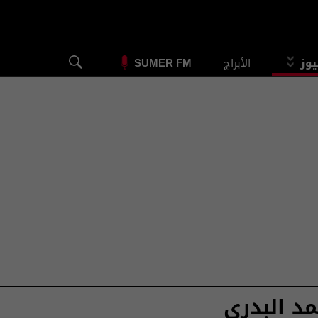
يوز
الأبراج
SUMER FM
د البدري