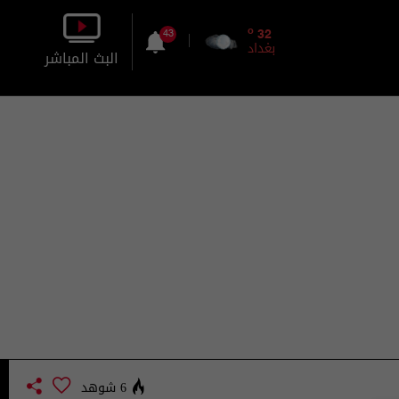
o
32
43
بغداد
البث المباشر
بالصورة
بالصوت
6 شوهد