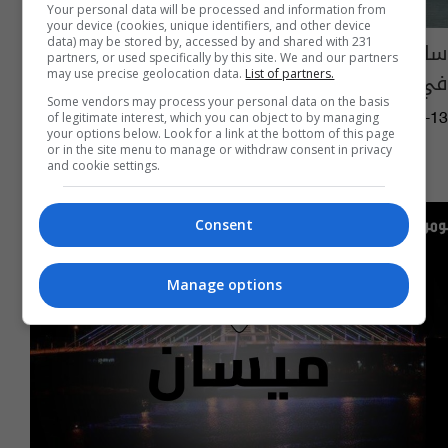
Your personal data will be processed and information from
your device (cookies, unique identifiers, and other device
data) may be stored by, accessed by and shared with 231
سارق منافذ الكي كارد.. القبض على "الحوت"
partners, or used specifically by this site. We and our partners
في بغداد
may use precise geolocation data.
List of partners.
Some vendors may process your personal data on the basis
of legitimate interest, which you can object to by managing
04:26 | 2026-01-13
your options below. Look for a link at the bottom of this page
or in the site menu to manage or withdraw consent in privacy
and cookie settings.
Consent
Manage options