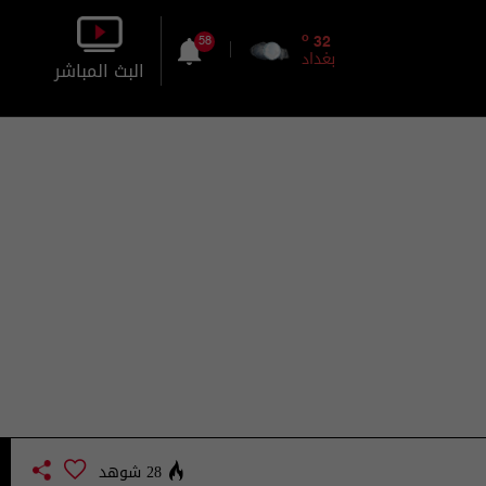
o
32
58
بغداد
البث المباشر
بالصورة
بالصوت
28 شوهد