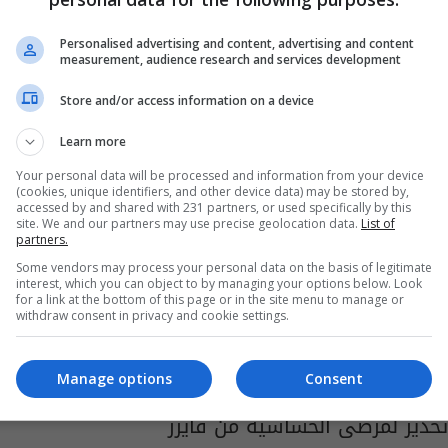
من الأكثر عرضة لخطر الجلطات الدموية؟ وكيف
يسبب لقاح أسترازينيكا ذلك؟
Personalised advertising and content, advertising and content
measurement, audience research and services development
05:59 | 2021-04-09
Store and/or access information on a device
Learn more
Your personal data will be processed and information from your device
(cookies, unique identifiers, and other device data) may be stored by,
accessed by and shared with 231 partners, or used specifically by this
site. We and our partners may use precise geolocation data.
List of
partners.
Some vendors may process your personal data on the basis of legitimate
interest, which you can object to by managing your options below. Look
for a link at the bottom of this page or in the site menu to manage or
withdraw consent in privacy and cookie settings.
Manage options
Consent
تحذير لمرضى الحساسية من فايزر