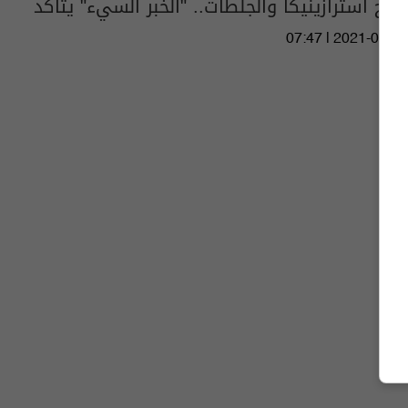
لقاح أسترازينيكا والجلطات.. "الخبر السيء" يتأكد
07:47 | 2021-04-06