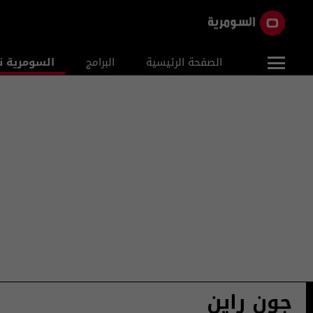
الصفحة الرئيسية
البرامج
السومرية ن
جون راين