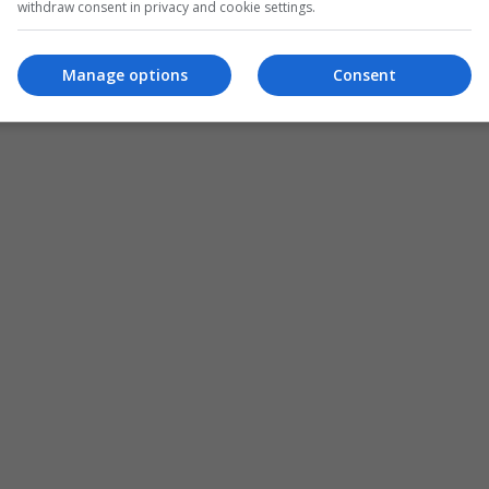
withdraw consent in privacy and cookie settings.
Manage options
Consent