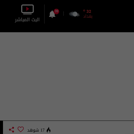
o
32
39
بغداد
البث المباشر
بالصورة
بالصوت
17 شوهد