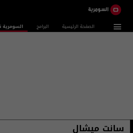
الصفحة الرئيسية
البرامج
السومرية ن
سانت ميشال