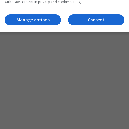
withdraw consent in privacy and cookie settings.
Manage options
Consent