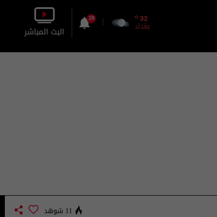
o
32
28
بغداد
البث المباشر
بالصورة
بالصوت
11 شوهد