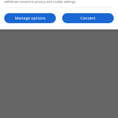
withdraw consent in privacy and cookie settings.
Manage options
Consent