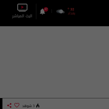
o
32
47
بغداد
البث المباشر
بالصورة
بالصوت
3 شوهد