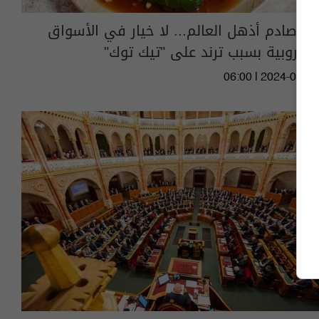
أمر صادم أذهل العالم... لا خيار في الأسواق
الأوروبية بسبب ترند على "تيك توك"
06:00 | 2024-08-29