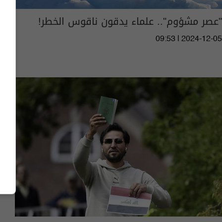
"عصر مشؤوم".. علماء يدقون ناقوس الخطر!
09:53 | 2024-12-05