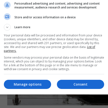
Personalised advertising and content, advertising and content
measurement, audience research and services development
34 ألف دولار للمهاجرين في هذه الدولة
الأوروبية
Store and/or access information on a device
05:23 | 2024-09-13
Learn more
Your personal data will be processed and information from your device
(cookies, unique identifiers, and other device data) may be stored by,
accessed by and shared with 231 partners, or used specifically by this
site. We and our partners may use precise geolocation data.
List of
partners.
Some vendors may process your personal data on the basis of legitimate
interest, which you can object to by managing your options below. Look
for a link at the bottom of this page or in the site menu to manage or
withdraw consent in privacy and cookie settings.
Manage options
Consent