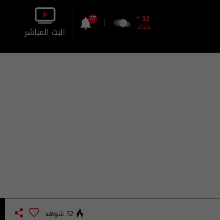
o
32
37
بغداد
البث المباشر
بالصورة
بالصوت
32 شوهد