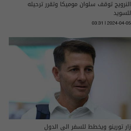
النرويج توقف سلوان موميكا وتقرر ترحيله
للسويد
03:31 | 2024-04-05
زار تورينو ويخطط للسفر الى الدول