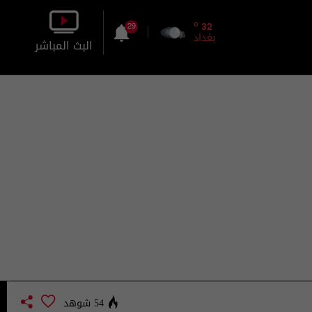
o
32
29
بغداد
البث المباشر
بالصورة
بالصوت
54 شوهد