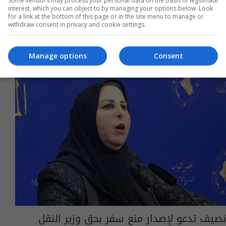
Some vendors may process your personal data on the basis of legitimate
05:21 | 2025-01-18
interest, which you can object to by managing your options below. Look
for a link at the bottom of this page or in the site menu to manage or
withdraw consent in privacy and cookie settings.
Manage options
Consent
نصيف تدعو لإصدار منع سفر بحق وزير النقل