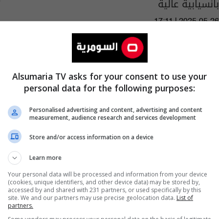
بانسيابية عالية
17:11 | 2025-05-26
Alsumaria TV asks for your consent to use your
personal data for the following purposes:
Personalised advertising and content, advertising and content
measurement, audience research and services development
Store and/or access information on a device
Learn more
Your personal data will be processed and information from your device
(cookies, unique identifiers, and other device data) may be stored by,
"التحويلة بمنزل برلماني".. عشيرة تفرض فصلا
accessed by and shared with 231 partners, or used specifically by this
site. We and our partners may use precise geolocation data.
List of
عشائريا على قوات الرد السريع
partners.