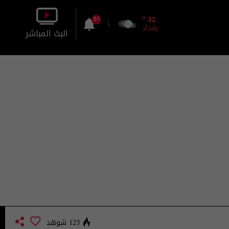
o
32
51
بغداد
البث المباشر
بالصورة
بالصوت
123 شوهد