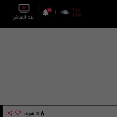
o
32
36
بغداد
البث المباشر
بالصورة
بالصوت
15 شوهد