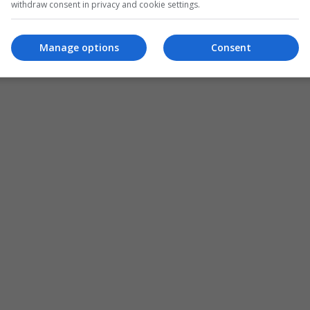
withdraw consent in privacy and cookie settings.
Manage options
Consent