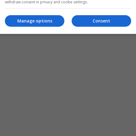
withdraw consent in privacy and cookie settings.
Manage options
Consent