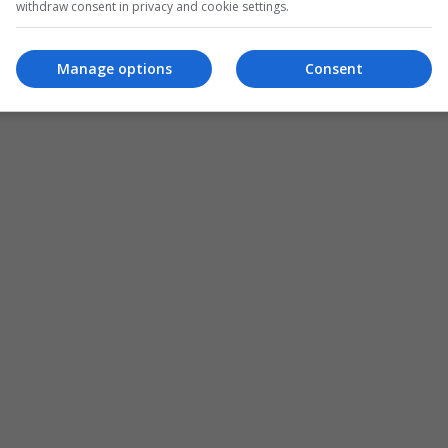
withdraw consent in privacy and cookie settings.
Manage options
Consent