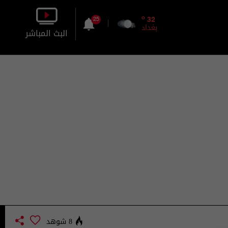
o
32
25
بغداد
البث المباشر
بالصورة
بالصوت
8 شوهد