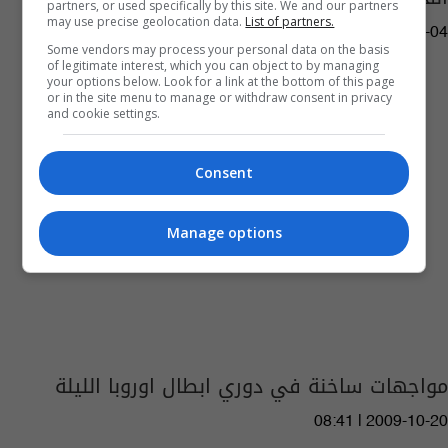
partners, or used specifically by this site. We and our partners
may use precise geolocation data.
List of partners.
08:15 | 2009-11-04
Some vendors may process your personal data on the basis
of legitimate interest, which you can object to by managing
your options below. Look for a link at the bottom of this page
or in the site menu to manage or withdraw consent in privacy
and cookie settings.
Consent
Manage options
مواجهات ساخنة في دوري ابطال اوروبا الليلة
08:41 | 2009-10-20