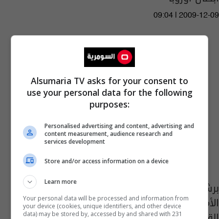
09:04 | 2009-12-09
Alsumaria TV asks for your consent to
use your personal data for the following
purposes:
Personalised advertising and content, advertising and
content measurement, audience research and
services development
Store and/or access information on a device
Learn more
برشلونة يسعى للثأر من الدب الروسي في
الأمسية الثانية من دوري أبطال أوروبا لكرة
Your personal data will be processed and information from
your device (cookies, unique identifiers, and other device
القدم
data) may be stored by, accessed by and shared with 231