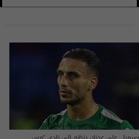
رسميا.. علي عدنان ينظم الى نادي "مس