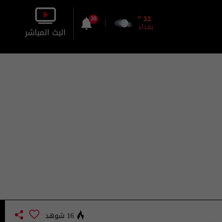
o
32
38
بغداد
البث المباشر
بالصورة
بالصوت
16 شوهد