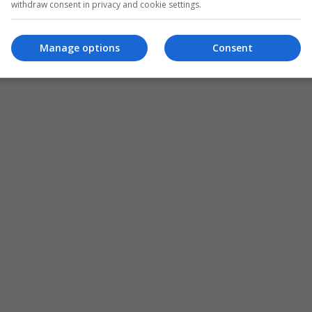
withdraw consent in privacy and cookie settings.
Manage options
Consent