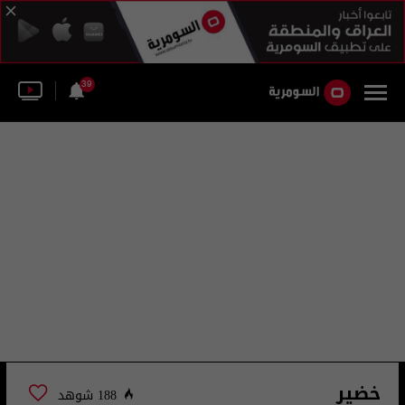
39
خضير
188 شوهد