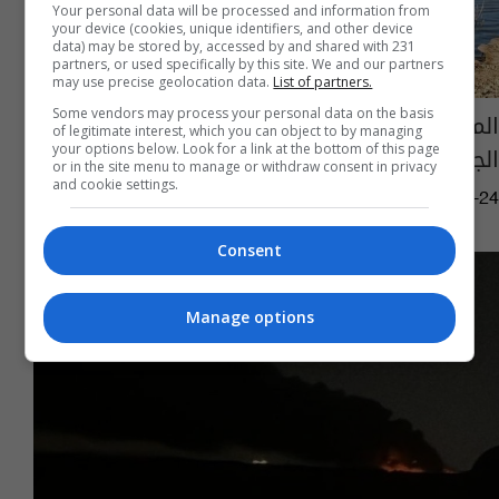
Your personal data will be processed and information from
your device (cookies, unique identifiers, and other device
data) may be stored by, accessed by and shared with 231
partners, or used specifically by this site. We and our partners
may use precise geolocation data.
List of partners.
Some vendors may process your personal data on the basis
الموارد تعلن تغذية الخزانات وتعافي المناسيب
of legitimate interest, which you can object to by managing
الجوفية
your options below. Look for a link at the bottom of this page
or in the site menu to manage or withdraw consent in privacy
and cookie settings.
07:23 | 2026-03-24
Consent
Manage options