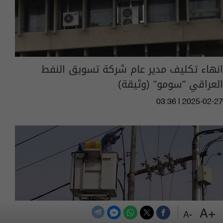
انهاء تكليف مدير عام شركة تسويق النفط
العراقي "سومو" (وثيقة)
03:36 | 2025-02-27
+A
-A