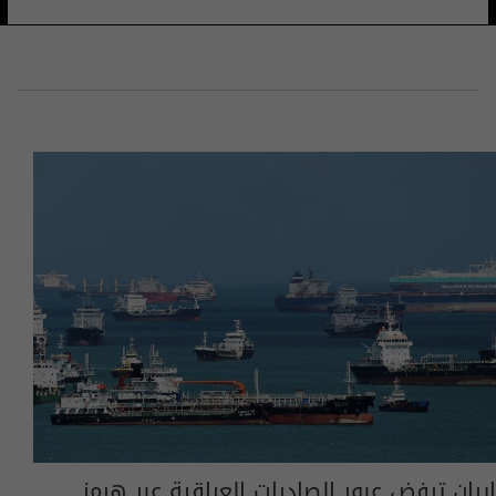
ايران ترفض عبور الصادرات العراقية عبر هرمز..