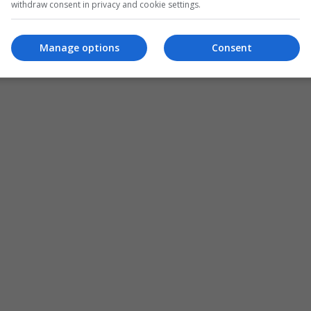
withdraw consent in privacy and cookie settings.
Manage options
Consent