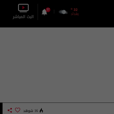
o
32
37
بغداد
البث المباشر
بالصورة
بالصوت
16 شوهد