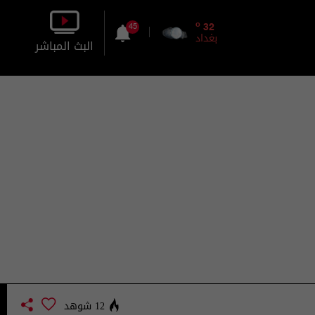
o
32
45
بغداد
البث المباشر
بالصورة
بالصوت
12 شوهد