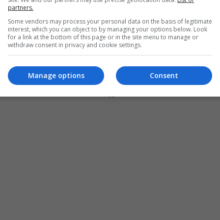
partners.
Some vendors may process your personal data on the basis of legitimate
interest, which you can object to by managing your options below. Look
for a link at the bottom of this page or in the site menu to manage or
withdraw consent in privacy and cookie settings.
Manage options
Consent
المزيد