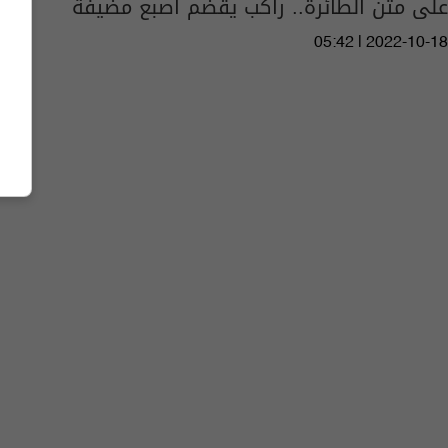
على متن الطائرة.. راكب يقضم اصبع مضيفة
05:42 | 2022-10-18