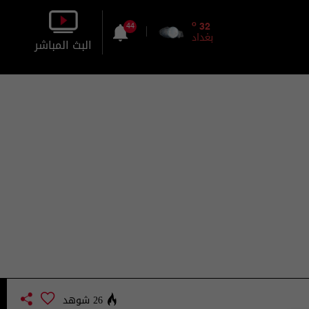
o
32
44
بغداد
البث المباشر
بالصورة
بالصوت
26 شوهد