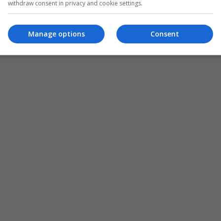
withdraw consent in privacy and cookie settings.
Manage options
Consent