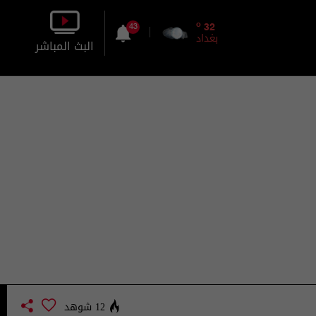
o
32
43
بغداد
البث المباشر
بالصورة
بالصوت
12 شوهد