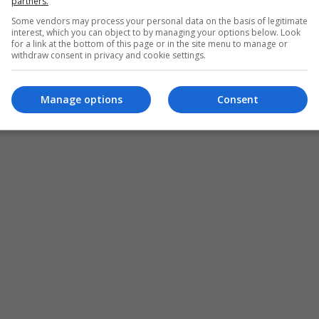
الغذائية بين النازحين في كركوك
partners.
Some vendors may process your personal data on the basis of legitimate
12:15 | 2015-07-14
interest, which you can object to by managing your options below. Look
for a link at the bottom of this page or in the site menu to manage or
withdraw consent in privacy and cookie settings.
Manage options
Consent