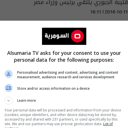
قتيبة الجبوري يلتقي برئيس وزراء مصر
16:11 | 2016-10-11
Alsumaria TV asks for your consent to use your
personal data for the following purposes:
Personalised advertising and content, advertising and content
measurement, audience research and services development
Store and/or access information on a device
Learn more
Your personal data will be processed and information from your device
(cookies, unique identifiers, and other device data) may be stored by,
رئيس البرلمان يطلق حملة لتوزيع المساعدات
accessed by and shared with 231 partners, or used specifically by this
site. We and our partners may use precise geolocation data.
List of