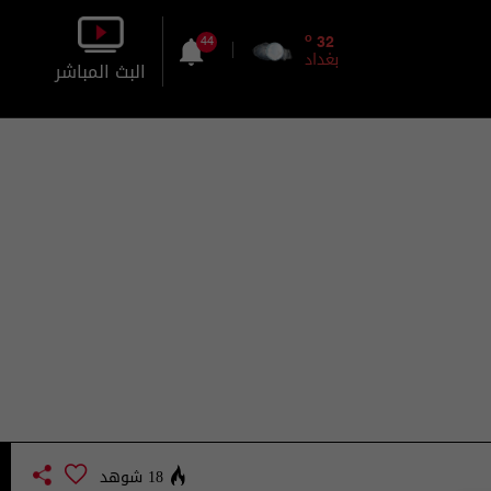
o
32
44
بغداد
البث المباشر
بالصورة
بالصوت
18 شوهد