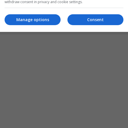
withdraw consent in privacy and cookie settings.
Manage options
Consent