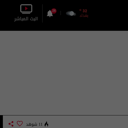
o
32
26
بغداد
البث المباشر
بالصورة
بالصوت
11 شوهد