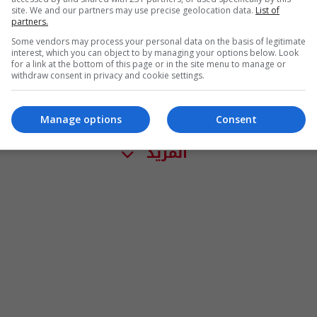
site. We and our partners may use precise geolocation data.
List of
partners.
Some vendors may process your personal data on the basis of legitimate
interest, which you can object to by managing your options below. Look
for a link at the bottom of this page or in the site menu to manage or
withdraw consent in privacy and cookie settings.
Manage options
Consent
المزيد