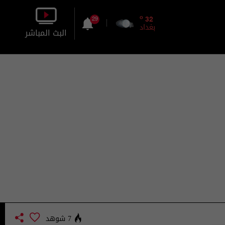
o
32
29
بغداد
البث المباشر
بالصورة
بالصوت
7 شوهد