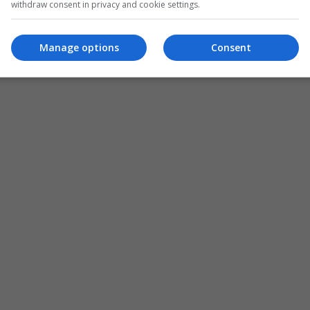
withdraw consent in privacy and cookie settings.
Manage options
Consent