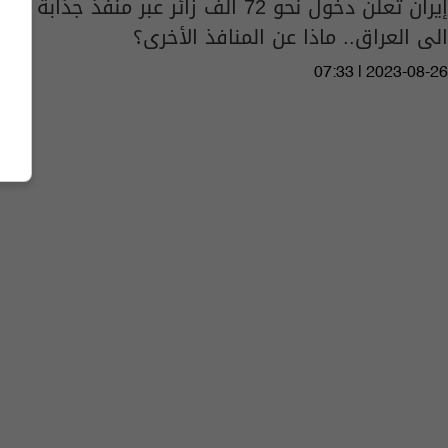
إيران تعلن دخول نحو 72 ألف زائر عبر منفذ جذابة
الى العراق.. ماذا عن المنافذ الأخرى؟
07:33 | 2023-08-26