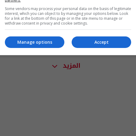
partners.
Some vendors may process your personal data on the basis of legitimate
interest, which you can object to by managing your options below. Look
for a link at the bottom of this page or in the site menu to manage or
withdraw consent in privacy and cookie settings.
Manage options
Accept
المزيد