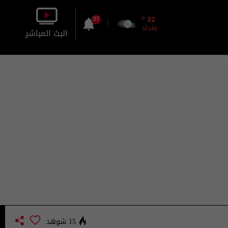
o
32
57
بغداد
البث المباشر
بالصورة
بالصوت
15 شوهد