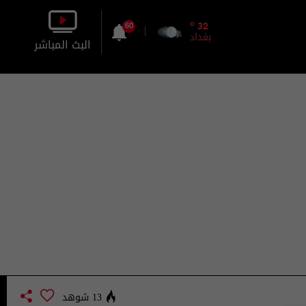
o
32
60
بغداد
البث المباشر
بالصورة
بالصوت
13 شوهد