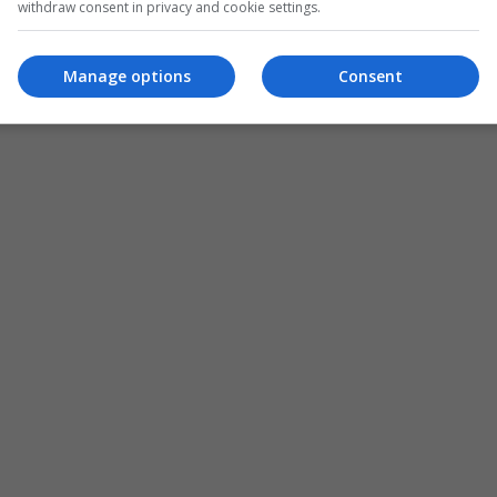
withdraw consent in privacy and cookie settings.
Manage options
Consent