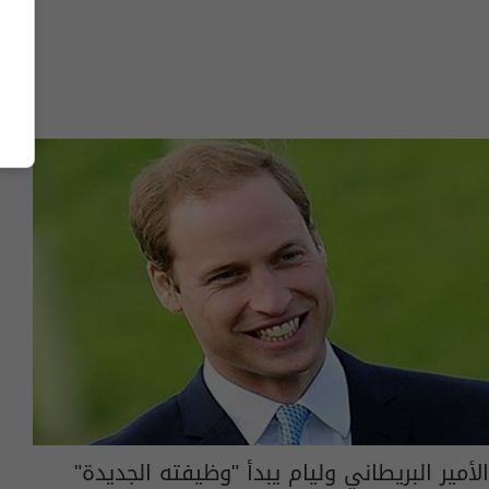
الأمير البريطاني وليام يبدأ "وظيفته الجديدة"