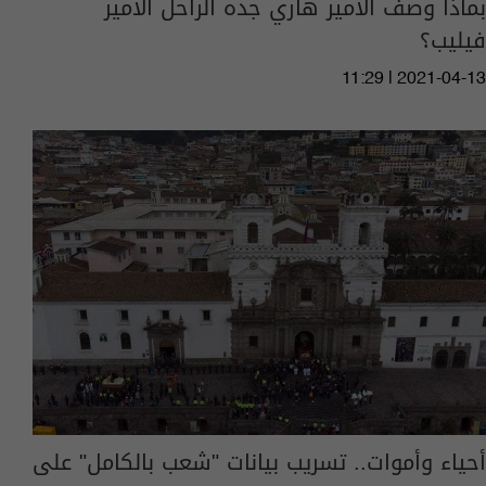
بماذا وصف الأمير هاري جده الراحل الأمير
فيليب؟
11:29 | 2021-04-13
أحياء وأموات.. تسريب بيانات "شعب بالكامل" على