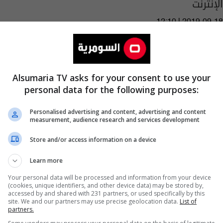
الإنترنت
12:10 | 2019-09-18
Alsumaria TV asks for your consent to use your
personal data for the following purposes:
Personalised advertising and content, advertising and content
measurement, audience research and services development
Store and/or access information on a device
Learn more
Your personal data will be processed and information from your device
(cookies, unique identifiers, and other device data) may be stored by,
ممرضة تقتل 8 مسنين باستخدام المخدر
accessed by and shared with 231 partners, or used specifically by this
site. We and our partners may use precise geolocation data.
List of
partners.
03:14 | 2016-10-26