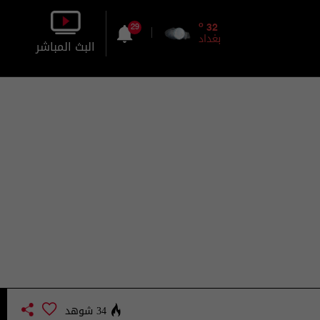
o
32
29
بغداد
البث المباشر
بالصورة
بالصوت
34 شوهد