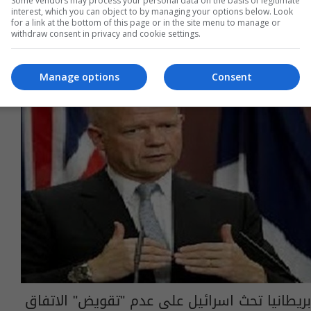
Some vendors may process your personal data on the basis of legitimate
interest, which you can object to by managing your options below. Look
for a link at the bottom of this page or in the site menu to manage or
withdraw consent in privacy and cookie settings.
Manage options
Consent
بريطانيا تحث اسرائيل على عدم "تقويض" الاتفاق