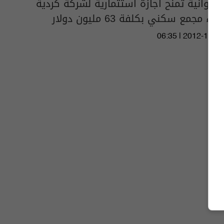
الديوانية تمنح أجازة استثمارية لشركة كردية
لبناء مجمع سكني بكلفة 63 مليون دولار
06:35 | 2012-12-05