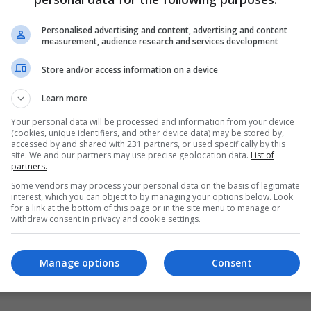
الديوانية تمنح شركة برازيلية إجازة لتنفيذ مشروع
زراعي بكلفة 48 مليون دولار
Personalised advertising and content, advertising and content
measurement, audience research and services development
04:39 | 2013-01-15
Store and/or access information on a device
Learn more
Your personal data will be processed and information from your device
(cookies, unique identifiers, and other device data) may be stored by,
accessed by and shared with 231 partners, or used specifically by this
site. We and our partners may use precise geolocation data.
List of
partners.
Some vendors may process your personal data on the basis of legitimate
interest, which you can object to by managing your options below. Look
for a link at the bottom of this page or in the site menu to manage or
withdraw consent in privacy and cookie settings.
Manage options
Consent