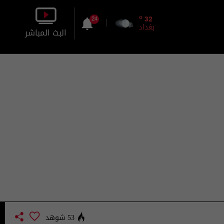
o
32
24
بغداد
البث المباشر
بالصورة
بالصوت
53 شوهد