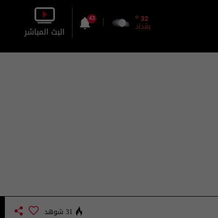
o
32
43
بغداد
البث المباشر
بالصورة
بالصوت
31 شوهد