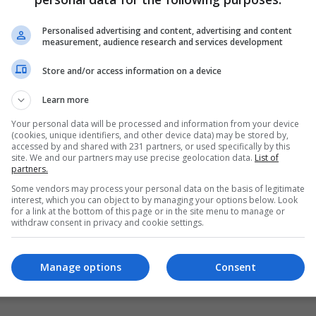
الرباع مصطفى سلمان يحقق ذهبية كأس العالم
في تايلاند (فيديو)
Personalised advertising and content, advertising and content
measurement, audience research and services development
06:02 | 2024-05-08
Store and/or access information on a device
Learn more
Your personal data will be processed and information from your device
(cookies, unique identifiers, and other device data) may be stored by,
accessed by and shared with 231 partners, or used specifically by this
site. We and our partners may use precise geolocation data.
List of
partners.
Some vendors may process your personal data on the basis of legitimate
interest, which you can object to by managing your options below. Look
for a link at the bottom of this page or in the site menu to manage or
withdraw consent in privacy and cookie settings.
Manage options
Consent