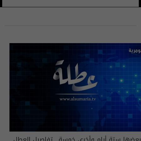
بعضها ستة أيام وأخرى خمسة.. تفاصيل العطل