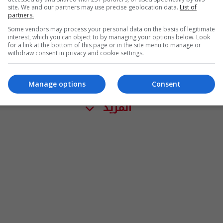
الإعلام الحربي: مجموع المقابر الجماعية لداعش
site. We and our partners may use precise geolocation data.
List of
في بيجي بلغت 19 مقبرة
partners.
Some vendors may process your personal data on the basis of legitimate
14:20 | 2015-10-21
interest, which you can object to by managing your options below. Look
for a link at the bottom of this page or in the site menu to manage or
withdraw consent in privacy and cookie settings.
Manage options
Consent
المزيد