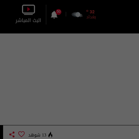
o
32
50
بغداد
البث المباشر
بالصورة
بالصوت
13 شوهد