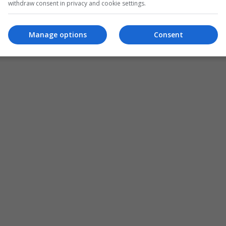
withdraw consent in privacy and cookie settings.
Manage options
Consent