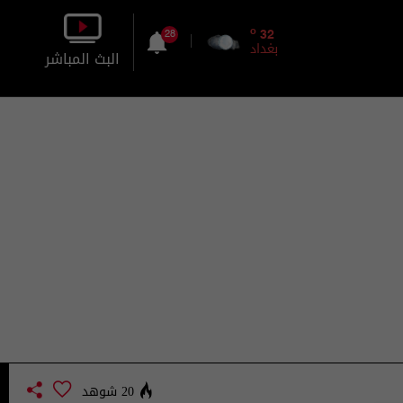
o
32
28
بغداد
البث المباشر
بالصورة
بالصوت
20 شوهد