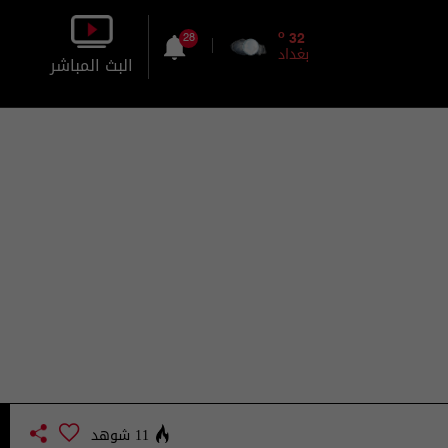
o
32
28
بغداد
البث المباشر
بالصورة
بالصوت
11 شوهد