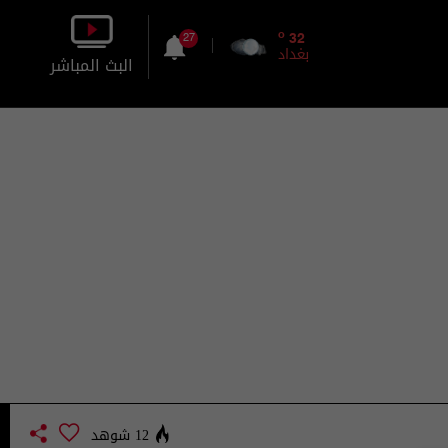
o
32
27
بغداد
البث المباشر
بالصورة
بالصوت
12 شوهد