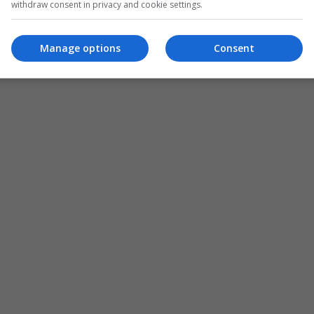
withdraw consent in privacy and cookie settings.
Manage options
Consent