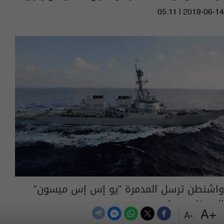
05:11 | 2019-06-14
واشنطن ترسل المدمرة "يو إس إس ميسون"
إلى خليج عمان
+A
-A
02:02 | 2019-06-14