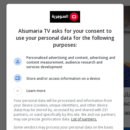
Alsumaria TV asks for your consent to
use your personal data for the following
purposes:
Personalised advertising and content, advertising and
content measurement, audience research and
services development
Store and/or access information on a device
Learn more
نائب يحذر من انهيار المنظومة الكهربائية في
عموم العراق
Your personal data will be processed and information from
your device (cookies, unique identifiers, and other device
data) may be stored by, accessed by and shared with 231
06:59 | 2020-12-30
partners, or used specifically by this site. We and our partners
may use precise geolocation data.
List of partners.
Some vendors may process your personal data on the basis