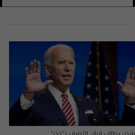
بايدن يطالب إيران التصرف بـ"حذر"