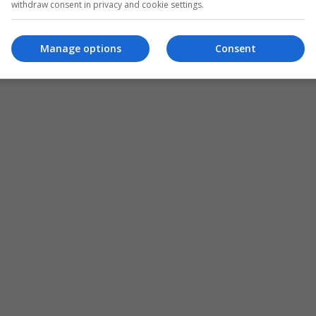
withdraw consent in privacy and cookie settings.
Manage options
Consent