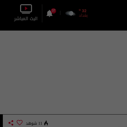
o
32
37
بغداد
البث المباشر
بالصورة
بالصوت
11 شوهد