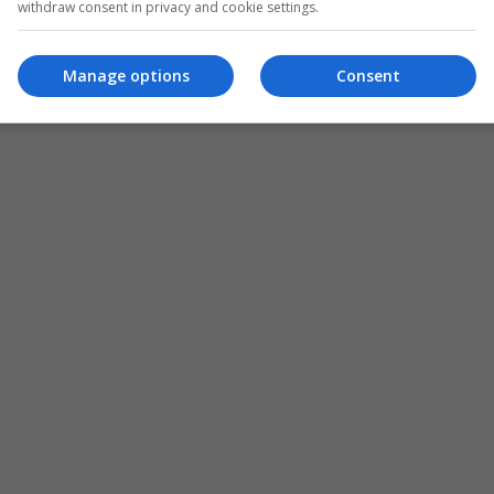
withdraw consent in privacy and cookie settings.
Manage options
Consent