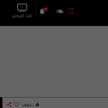
o
32
46
بغداد
البث المباشر
بالصورة
بالصوت
2 شوهد