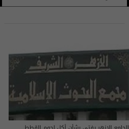
الجامع الازهر يفتي بشأن أكل لحوم القطط