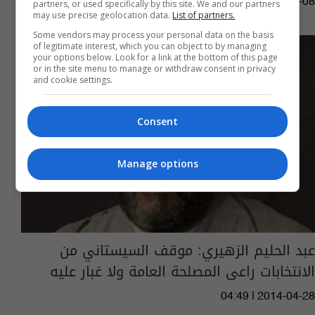
03:03 | 2014-10-08
partners, or used specifically by this site. We and our partners
may use precise geolocation data.
List of partners.
Some vendors may process your personal data on the basis
of legitimate interest, which you can object to by managing
your options below. Look for a link at the bottom of this page
or in the site menu to manage or withdraw consent in privacy
and cookie settings.
Consent
Manage options
عبد الحليم الزهيري: موقف السيستاني من
الانتخابات راعى المصلحة العامة ولا غبار عليه
04:49 | 2014-04-28