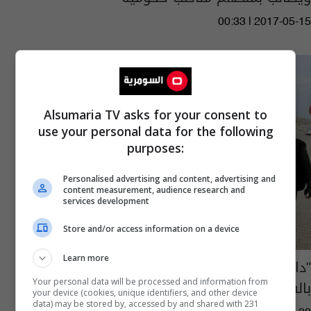
00:33 | 2017-05-15
Alsumaria TV asks for your consent to
use your personal data for the following
purposes:
Personalised advertising and content, advertising and
content measurement, audience research and
services development
Store and/or access information on a device
Learn more
"داعش" يهدد بمعاقبة خطيب جامع الحضرة
بالفلوجة في حال القائه خطبة الجمعة المقبلة
Your personal data will be processed and information from
your device (cookies, unique identifiers, and other device
data) may be stored by, accessed by and shared with 231