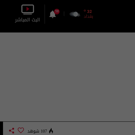
o
32
58
بغداد
البث المباشر
بالصورة
بالصوت
107 شوهد