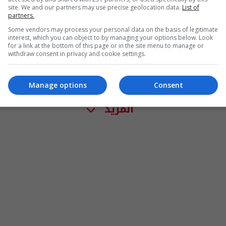
site. We and our partners may use precise geolocation data.
List of
partners.
Some vendors may process your personal data on the basis of legitimate
interest, which you can object to by managing your options below. Look
for a link at the bottom of this page or in the site menu to manage or
withdraw consent in privacy and cookie settings.
Manage options
Consent
المزيد