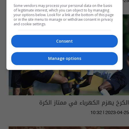
11:20 | 2023-07-25
Some vendors may process your personal data on the basis
of legitimate interest, which you can object to by managing
your options below. Look for a link at the bottom of this page
or in the site menu to manage or withdraw consent in privacy
and cookie settings.
Consent
Manage options
الكرخ يهزم الكهرباء في ممتاز الكرة
10:32 | 2023-04-25