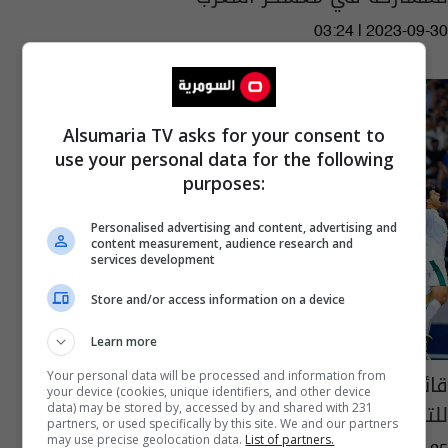
03:24 | 2023-09-30
Alsumaria TV asks for your consent to
use your personal data for the following
purposes:
Personalised advertising and content, advertising and
content measurement, audience research and
services development
Store and/or access information on a device
Learn more
قائمة المنتخب الأولمبي العراقي "الأولية" تحضيراً
Your personal data will be processed and information from
your device (cookies, unique identifiers, and other device
للتصفيات القارية
data) may be stored by, accessed by and shared with 231
partners, or used specifically by this site. We and our partners
may use precise geolocation data.
List of partners.