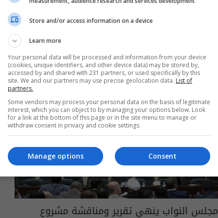
measurement, audience research and services development
Store and/or access information on a device
Learn more
Your personal data will be processed and information from your device
(cookies, unique identifiers, and other device data) may be stored by,
accessed by and shared with 231 partners, or used specifically by this
site. We and our partners may use precise geolocation data.
List of
partners.
Some vendors may process your personal data on the basis of legitimate
interest, which you can object to by managing your options below. Look
for a link at the bottom of this page or in the site menu to manage or
withdraw consent in privacy and cookie settings.
Manage options
Consent
مجلس النواب ينهي تقرير ومناقشة مشروع