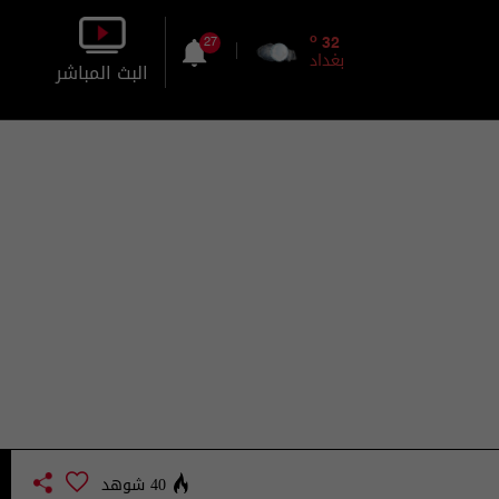
o
32
27
بغداد
البث المباشر
بالصورة
بالصوت
40 شوهد