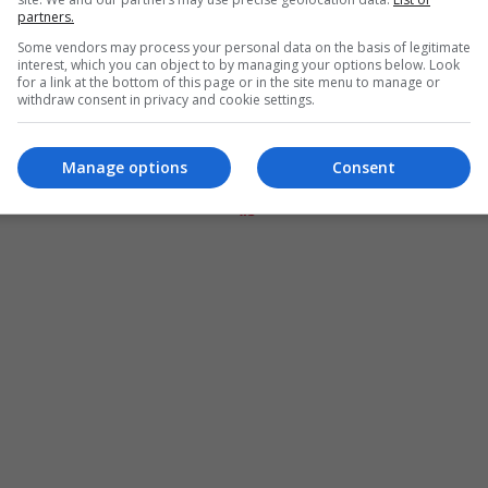
partners.
Some vendors may process your personal data on the basis of legitimate
interest, which you can object to by managing your options below. Look
for a link at the bottom of this page or in the site menu to manage or
withdraw consent in privacy and cookie settings.
Manage options
Consent
المزيد