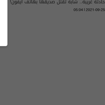
حادثة غريبة.. شابة تقتل صديقها بهاتف آيفون!
05:04 | 2021-09-25