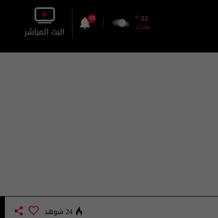
o
32
45
بغداد
البث المباشر
بالصورة
بالصوت
24 شوهد