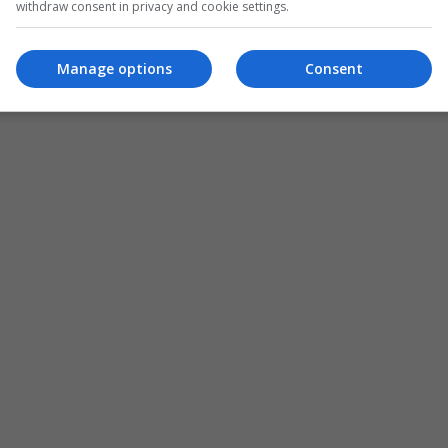
withdraw consent in privacy and cookie settings.
Manage options
Consent