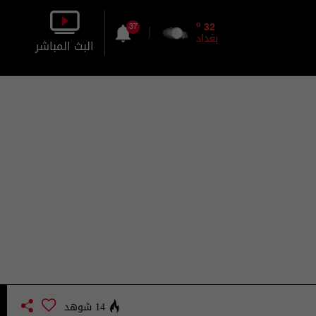
o
32
37
بغداد
البث المباشر
بالصورة
بالصوت
14 شوهد