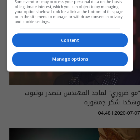
Some vendors may process your personal data on the basis
of legitimate interest, which you can object to by managing
your options below. Look for a link at the bottom of this page
or in the site menu to manage or withdraw consent in privacy
and cookie settings.
Consent
Manage options
"مو ضروري" لماجد المهندس تتصدر يوتيوب
وهكذا شكر جمهوره
04:48 | 2020-07-07