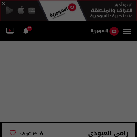
37
رامي العبودي
65 شوهد