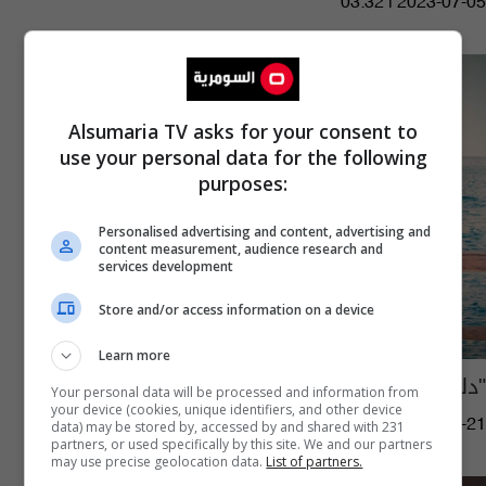
03:32 | 2023-07-05
Alsumaria TV asks for your consent to
use your personal data for the following
purposes:
Personalised advertising and content, advertising and
content measurement, audience research and
services development
Store and/or access information on a device
Learn more
"دلع".. نجمة لبنانية تطرح أغنية باللهجة العراقية
Your personal data will be processed and information from
your device (cookies, unique identifiers, and other device
09:35 | 2022-08-21
data) may be stored by, accessed by and shared with 231
partners, or used specifically by this site. We and our partners
may use precise geolocation data.
List of partners.