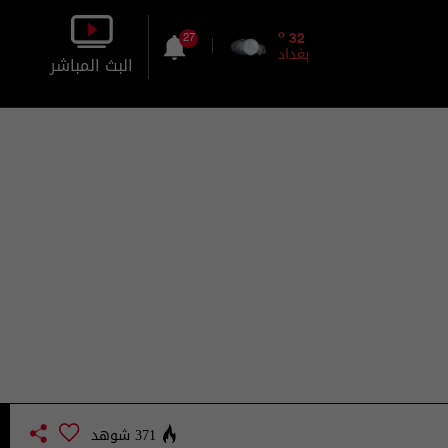
o
32
27
بغداد
البث المباشر
بالصورة
بالصوت
371 شوهد