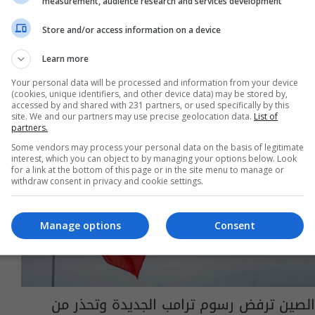
measurement, audience research and services development
Store and/or access information on a device
Learn more
Your personal data will be processed and information from your device
(cookies, unique identifiers, and other device data) may be stored by,
accessed by and shared with 231 partners, or used specifically by this
site. We and our partners may use precise geolocation data.
List of
partners.
Some vendors may process your personal data on the basis of legitimate
interest, which you can object to by managing your options below. Look
for a link at the bottom of this page or in the site menu to manage or
withdraw consent in privacy and cookie settings.
Manage options
Consent
الصين ترفض رسوم ترامب الجديدة وتحذر من