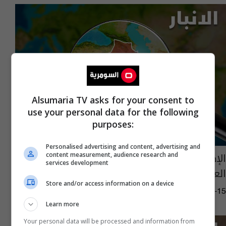
Alsumaria TV asks for your consent to
use your personal data for the following
purposes:
Personalised advertising and content, advertising and
الإطاحة بشقيق الإرهابي "شاكر وهيب" غربي
content measurement, audience research and
services development
العراق
Store and/or access information on a device
09:24 | 2022-04-15
Learn more
Your personal data will be processed and information from