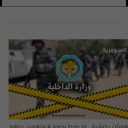
هويات داعشية.. ما ضبط بحوزة 4 متهمين بينهم