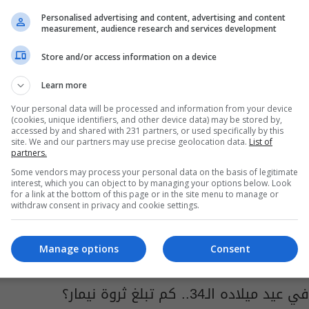
الولايات المتحدة تدرس فرض رسوم جديدة على
Personalised advertising and content, advertising and content
الطلاب الأجانب
measurement, audience research and services development
16:25 | 2026-07-30
Store and/or access information on a device
Learn more
Your personal data will be processed and information from your device
(cookies, unique identifiers, and other device data) may be stored by,
accessed by and shared with 231 partners, or used specifically by this
site. We and our partners may use precise geolocation data.
List of
partners.
Some vendors may process your personal data on the basis of legitimate
interest, which you can object to by managing your options below. Look
for a link at the bottom of this page or in the site menu to manage or
withdraw consent in privacy and cookie settings.
Manage options
Consent
في عيد ميلاده الـ34.. كم تبلغ ثروة نيمار؟