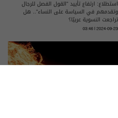
استطلاع: ارتفاع تأييد "القول الفصل للرجال
وتقدمهم في السياسة على النساء".. هل
تراجعت النسوية عربيًا؟
03:46 | 2024-09-23