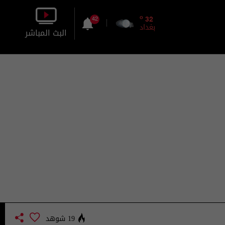
o
32
42
بغداد
البث المباشر
بالصورة
بالصوت
19 شوهد