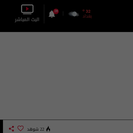
o
32
28
بغداد
البث المباشر
بالصورة
بالصوت
22 شوهد