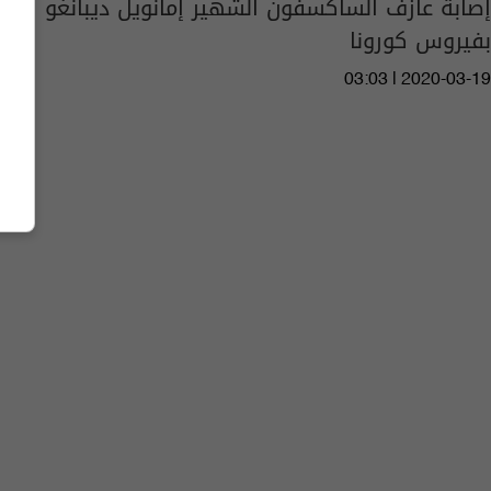
إصابة عازف الساكسفون الشهير إمانويل ديبانغو
بفيروس كورونا
03:03 | 2020-03-19