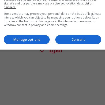
site. We and our partners may use precise geolocation data.
List of
partners.
Some vendors may process your personal data on the basis of legitimate
interest, which you can object to by managing your options below. Look
for a link at the bottom of this page or in the site menu to manage or
withdraw consent in privacy and cookie settings.
Manage options
Consent
المزيد