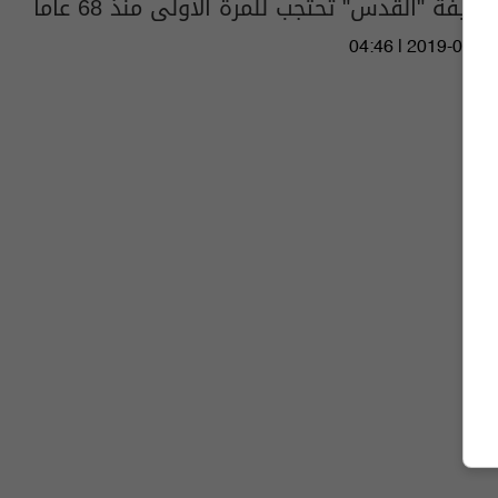
صحيفة "القدس" تحتجب للمرة الأولى منذ 68 عاماً
04:46 | 2019-07-23