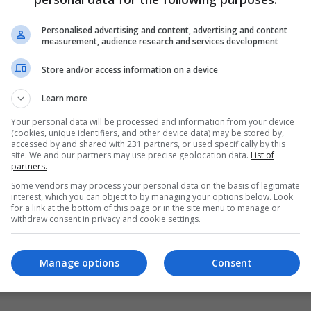
البرلمان يشكل لجنة تحقيق في "مخالفات"
الموانئ العراقية
Personalised advertising and content, advertising and content
measurement, audience research and services development
10:31 | 2024-04-15
Store and/or access information on a device
Learn more
Your personal data will be processed and information from your device
(cookies, unique identifiers, and other device data) may be stored by,
accessed by and shared with 231 partners, or used specifically by this
site. We and our partners may use precise geolocation data.
List of
partners.
Some vendors may process your personal data on the basis of legitimate
interest, which you can object to by managing your options below. Look
for a link at the bottom of this page or in the site menu to manage or
withdraw consent in privacy and cookie settings.
Manage options
Consent