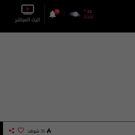
o
32
28
بغداد
البث المباشر
بالصورة
بالصوت
35 شوهد